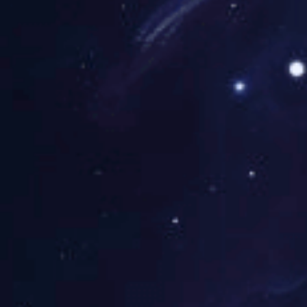
2018届余榕
2023届夏铖龙
友情
更多
>>
中国教育部
链接
清华大学出版社
电话：0713-8835186 883