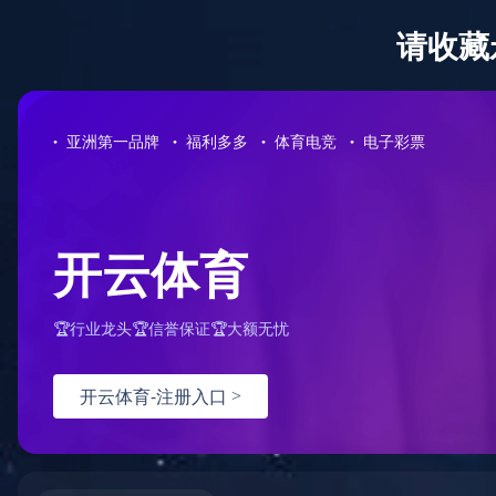
Jiuyou
九游·官方
学院新闻
教学工作
j9(中国)
版web站入
口
人才培养
人才培养