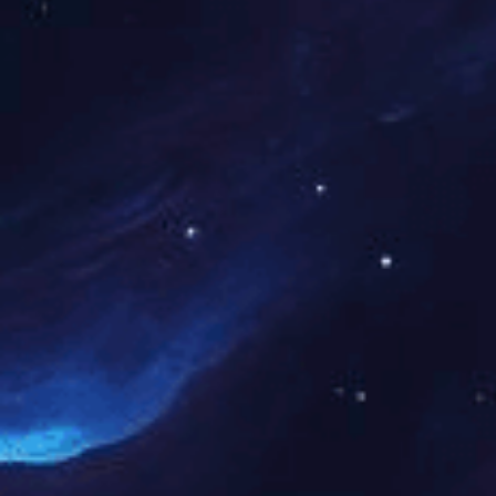
慕课网的小伙
识，帮你应对变化
什么是慕课（M
源于国外，Mas
http://www.imo
电话：0713-8835186 8833968
邮编：
C
开云手机站官方版网站登录入口
|
开云足球
|
拼搏网页版登录入