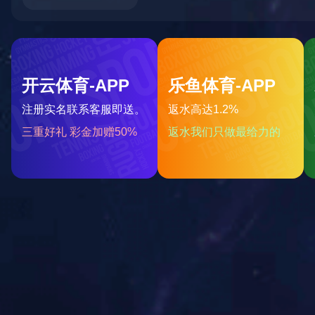
友会换届大会...
大别山麓忆往昔 大湾区畔
2025年10月12日，黄冈师范学院浠水校友会换届大会在浠水县思源实验初级中学隆重举行。校党委常委...
党建
工作
物电学院组织收看《榜