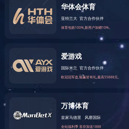
招生就业
招生就业