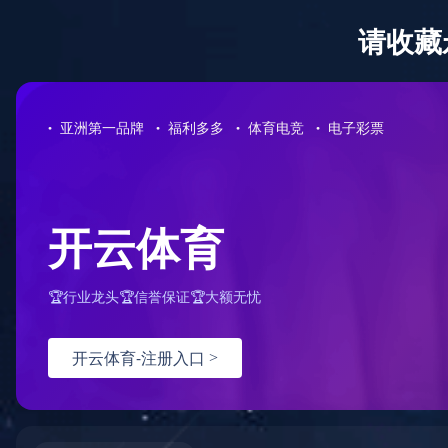
Jiuyou
九游·官方
学院新闻
教学工作
j9(中国)
版web站入
口