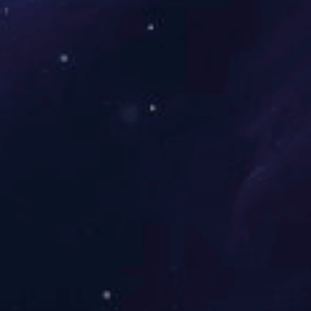
友情
更多
>>
中国教育
链接
清华大学