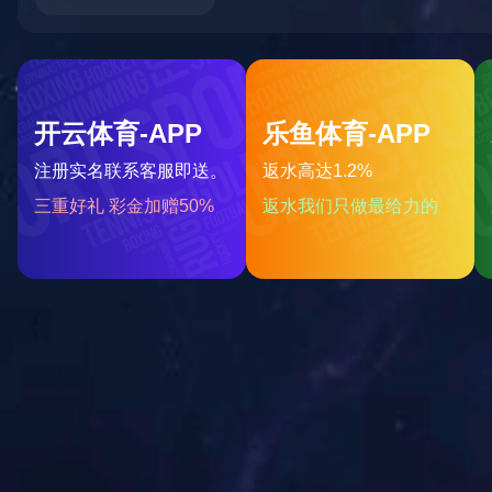
九游·官方
Jiuyou
版web站入
j9(中国)
教
口