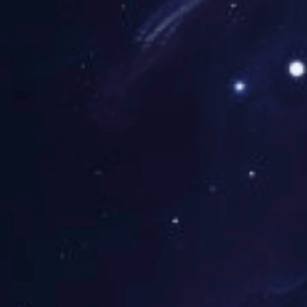
友会换届大会...
大别山麓忆往昔 大湾区畔
2025年10月12日，黄冈师范学院浠水校友会换届大会在浠水县思源实验初级中学隆重举行。校党委常委...
党建
工作
物电学院组织收看《榜