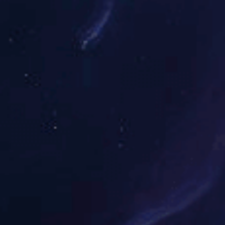
优
更
秀
多
>>
学子