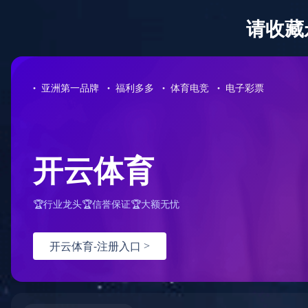
Jiuyou
九游·官方
学院新闻
教学工作
j9(中国)
版web站入
口
招生就业
招生就业