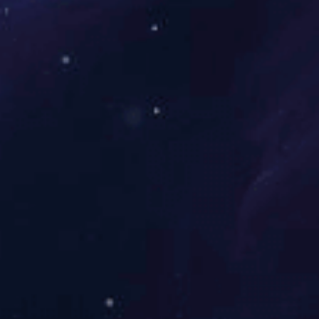
育与开放教育结
经常性教育结合
余晚霞在指
深入学习贯彻习
德树人根本任务
题教育高度重视
教育各项任务，
习近平总书记的