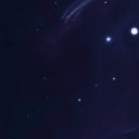
2018届余榕
2023届夏铖龙
友情
更多
>>
中国教育部
链接
清华大学出版社
电话：0713-8835186 883