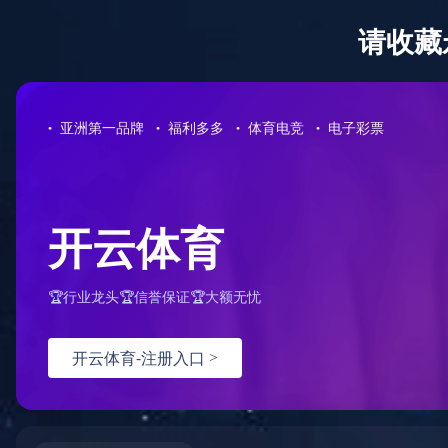
Jiuyou
九游·官方
学院新闻
教学工作
j9(中国)
版web站入
口
师资队伍
师资队伍