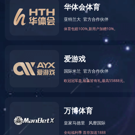
九游·官方
Jiuyou
版web站入
j9(中国)
教学工作
口
学院
新闻