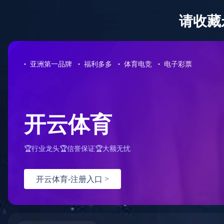
Jiuyou
九游·官方
学院新闻
教学工作
j9(中国)
版web站入
口
师资队伍
师资队伍