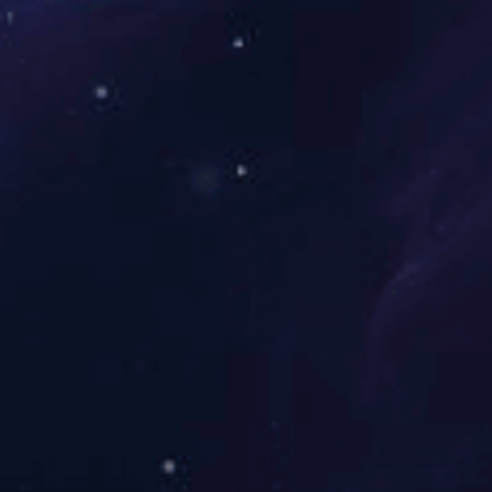
电话：0713-8835186 8833968
邮编：
C
开云手机站官方版网站登录入口
|
开云足球
|
拼搏网页版登录入