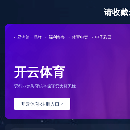
Jiuyou
九游·官方
学院新闻
教学工作
j9(中国)
版web站入
口
师资队伍
师资队伍