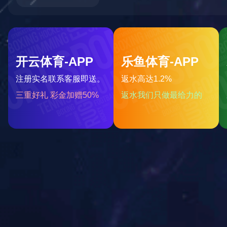
电话：0713-8835186 8833968
邮编：
C
开云手机站官方版网站登录入口
|
开云足球
|
拼搏网页版登录入