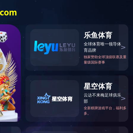
党建思政
学生工作
实践实习
招生就业
当前位置：
Jiuyou j9(中国)
师资队伍
教师风采
电子信息工程系
公室
浏览量：