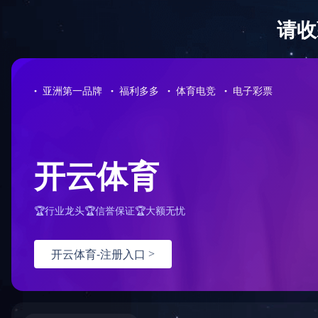
Jiuyou
九游·官方
学院新闻
教学工
j9(中国)
版web站入
口
师资队伍
师资队伍