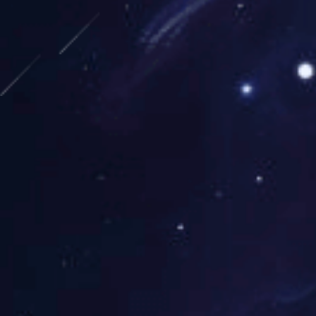
2018届余榕
2023届夏铖龙
友情
更多
>>
中国教育部
链接
清华大学出版社
电话：0713-8835186 883