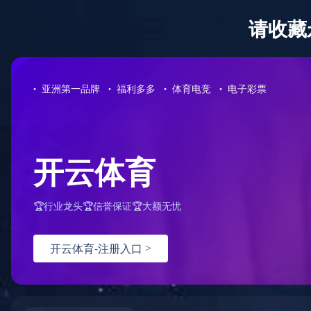
Jiuyou
九游·官方
学院新闻
教学工作
j9(中国)
版web站入
口
师资队伍
师资队伍