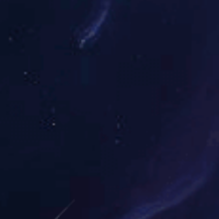
优
更
秀
多
>>
学子