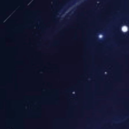
2018届余榕
2023届夏铖龙
友情
更多
>>
中国教育部
链接
清华大学出版社
电话：0713-8835186 883