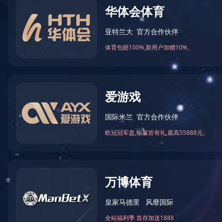
九游·官方
Jiuyou
版web站入
j9(中国)
教学工作
口
学院
新闻