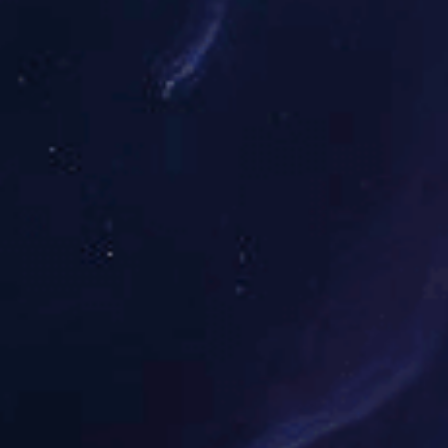
优
更
秀
多
>>
学子