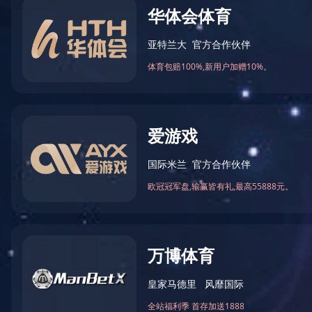
九游·官方
Jiuyou
版web站入
j9(中国)
教
口
学院
新闻