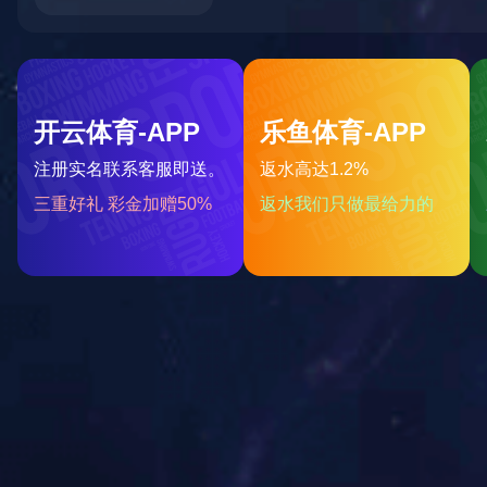
友会换届大会...
大别山麓忆往昔 大湾区畔
2025年10月12日，黄冈师范学院浠水校友会换届大会在浠水县思源实验初级中学隆重举行。校党委常委...
党建
工作
物电学院组织收看《榜