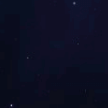
位高、问题剖
委要求，认真
治担当；二要
使命，推动工
生活会为新起
当，锚定高质
校党委和广大
会议通报
整改落实情况
院长兰智
学院
各系
电话：0713-8835186 8833968
邮编：
C