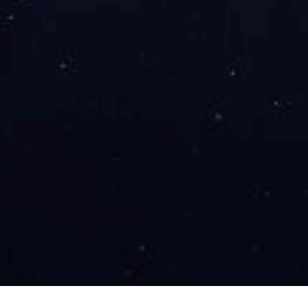
开云手机站官方版网站登录入口
|
开云足球
|
拼搏网页版登录入