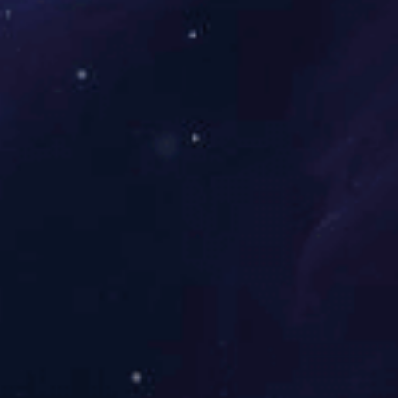
电话：0713-8835186 8833968
邮编：
C
开云手机站官方版网站登录入口
|
开云足球
|
拼搏网页版登录入