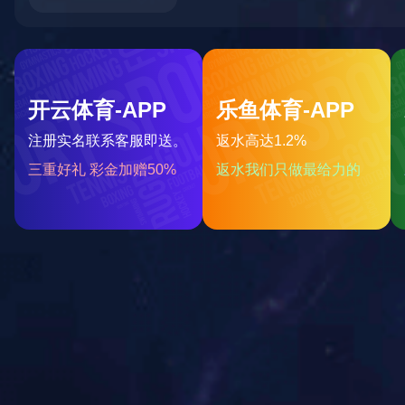
（二）
复试
一志愿考生
调剂志愿考
详见我校
202
（三）
复试
复试
内容包
分。
1.思想政
德品质、遵纪守
究生思想政治素
2.专业知
与解决问题的综
和提问作答。说
3.外语应
考核方式包括抽