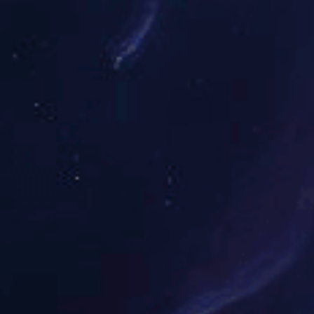
4.心理健
（四）复试
1.缴费：
我
2.
资格审核
愿考生，
4月9日
资格审核资
明）原件及复印
另外还需提
核表》；（2）
并手写签名。
3.
心理健康
试。
调剂志愿考
4.体检：
入
5
复试
：复试
一志愿考生