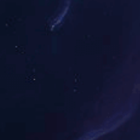
优
更
秀
多
>>
学子