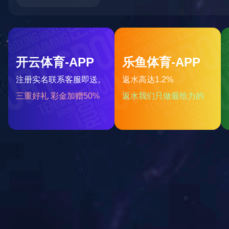
会...
大别山麓忆往昔 大湾区畔话未来.
2025年10月12日，黄冈师范学院浠水校友会换届大会在浠水县思源实验初级中学隆重举行。校党委常委...
党建
工作
物电学院组织收看《榜样8》