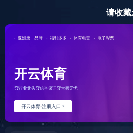
Jiuyou
九游·官方
学院新闻
教学工作
j9(中国)
版web站入
口
学院新闻
学院新闻