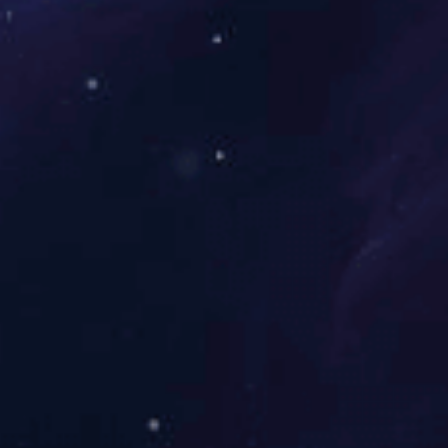
届竞赛吸引了
九游·官方
成的指导团队
开展学生理论
建、软件编程
经过
4天
电路搭建、系
活的应变能力
获得评委高度