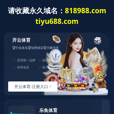
Jiuyou
九
教
师
学
人
科
党
学
实
招
j9(中
游·
学
资
术
才
学
建
生
践
生
国)
官
工
队
动
培
研
思
工
实
就
方
作
伍
态
养
究
政
作
习
业
版
web
站
入
口
主题
主题教育
当前位
Jiuyou
主题
置：
j9(中国)
教育
教育
党建思政