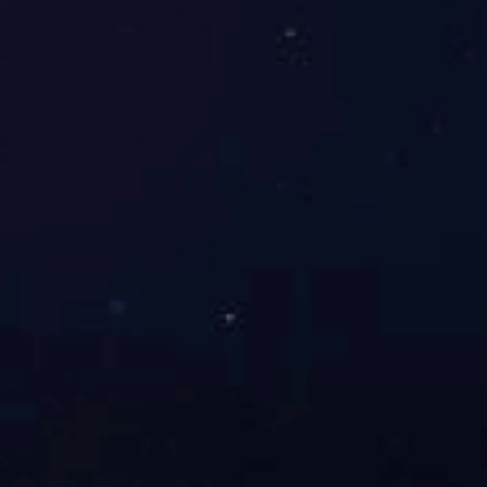
网页版
|
乐动注
册
|
华