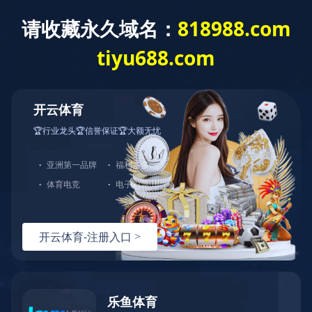
Jiuyou
九
教
师
学
人
科
党
学
实
招
j9(中
游·
学
资
术
才
学
建
生
践
生
国)
官
工
队
动
培
研
思
工
实
就
方
作
伍
态
养
究
政
作
习
业
版
web
站
入
口
主题
主题教育
当前位
Jiuyou
主题
置：
j9(中国)
教育
教育
党建思政