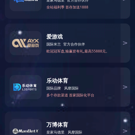
物电学院在黄冈革命烈
物电学院党委召开巡察
物电学院党委主题教育
物电学院党委召开巡察
物电学院召开学习贯彻