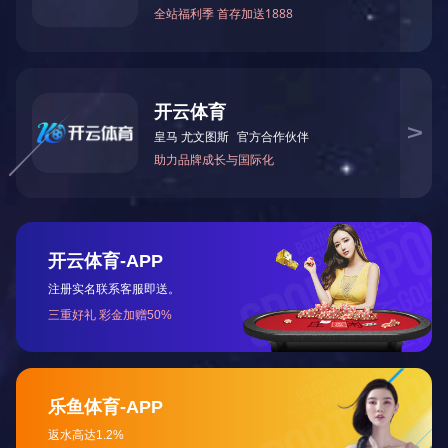
物理与电信学院党总支
物理与电信学院党总支开
物理与电信学院党总支开
物理与电信学院志愿服