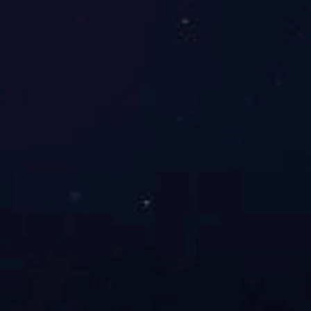
球
|
拼
搏网页
版登录
入口
|