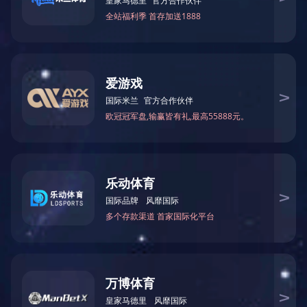
习近平中央党校讲话《
中共中央办公厅《关于
中国共产党第二十届中
2023-
全国两会精神
06-01
习近平总书记在十四届