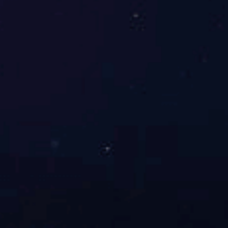
球
|
拼
搏网页
版登录