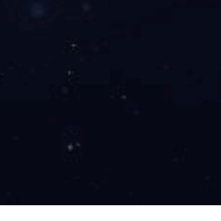
入口
|
乐动在
线
|
米