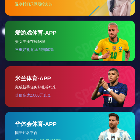
习近平：在教育文化卫
习近平：在科学家座谈
习近平：思政课是落实
每
第一页
页
页
15
记
<<上一
码
1
/
1
录
页
下一页
总
>>
尾页
跳转
共
15
记
到
电话：0713-8835186 8833968
邮编：438000
录
传真：0713-8833968
电子邮箱：eis@hgnu.edu.cn